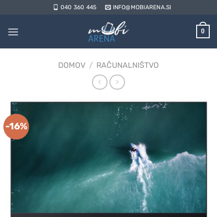
Skoči
040 360 445
INFO@MOBIARENA.SI
na
vsebino
0
DOMOV
/
RAČUNALNIŠTVO
-16%