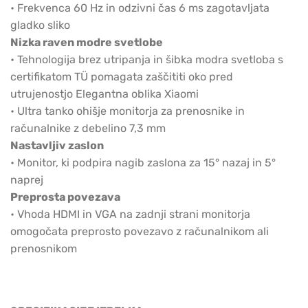
• Frekvenca 60 Hz in odzivni čas 6 ms zagotavljata
gladko sliko
Nizka raven modre svetlobe
• Tehnologija brez utripanja in šibka modra svetloba s
certifikatom TÜ pomagata zaščititi oko pred
utrujenostjo Elegantna oblika Xiaomi
• Ultra tanko ohišje monitorja za prenosnike in
računalnike z debelino 7,3 mm
Nastavljiv zaslon
• Monitor, ki podpira nagib zaslona za 15° nazaj in 5°
naprej
Preprosta povezava
• Vhoda HDMI in VGA na zadnji strani monitorja
omogočata preprosto povezavo z računalnikom ali
prenosnikom