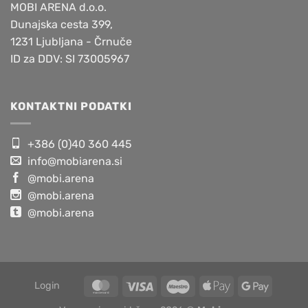
MOBI ARENA d.o.o.
Dunajska cesta 399,
1231 Ljubljana - Črnuče
ID za DDV: SI 73005967
KONTAKTNI PODATKI
+386 (0)40 360 445
info@mobiarena.si
@mobi.arena
@mobi.arena
@mobi.arena
Login