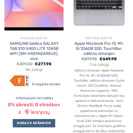
RAČUNALNIŠTVO
RAČUNALNIŠTVO
SAMSUNG tablica GALAXY
Apple Macbook Pro 13, M1,
TAB S10 X400 LITE 128GB
8/256GB SSD, TouchBar,
WIFI (SM-X400NZAREUE),
odlično ohranjen
siva
Original
Current
€
899.98
€
649.98
price
price
Original
Current
€
399.00
€
277.98
1 na zalogi
was:
is:
price
price
Na zalogi
€899.98.
€649.98.
Odlično ohranjen Apple Macbook
was:
is:
€399.00.
€277.98.
Pro 13, M1, 8/256GB SSD,
TouchBar, odlično ohranjen Cycle
Energijska o
znaka
Count: 122 Condition: Normal
Maximum Capacity: 94%
Funkcijsko brezhibno delujoč Vsa
Informacijski list izdelka
oprema in dokumentacija Novi
0% obresti, 0 stroškov
13inčni MacBook Pro je sedaj
popolnoma prenovljen in
z
transformiran z Apple M1 čipom.
Nudi 2,8x hitrejšo procesivno
DODAJ V KOŠARICO
zmogljivost, 5x močnejšo grafično
zmogljivost in do 20ur avtonomije