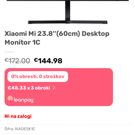
Xiaomi Mi 23.8’’(60cm) Desktop
Monitor 1C
Original
Current
€
172.00
€
144.98
price
price
was:
is:
0% obresti, 0 stroškov
€172.00.
€144.98.
€48.33 x 3 obroki
Ni na zalogi
Šifra:
XIADESK1C