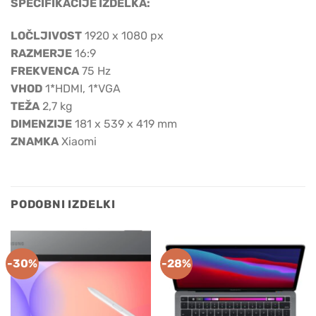
SPECIFIKACIJE IZDELKA:
LOČLJIVOST
1920 x 1080 px
RAZMERJE
16:9
FREKVENCA
75 Hz
VHOD
1*HDMI, 1*VGA
TEŽA
2,7 kg
DIMENZIJE
181 x 539 x ​​​​419 mm
ZNAMKA
Xiaomi
PODOBNI IZDELKI
-30%
-28%