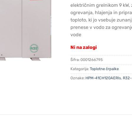
€7,522
električnim grelnikom 9 kW,
ogrevanja, hlajenja in prip
toploto, ki jo vsebuje zunan
prenese v vodo za ogrevanj
vode
Ni na zalogi
Šifra:
0001266795
Kategorija:
Toplotne črpalke
Oznake:
HPM-41CH120AERIs
,
R32-