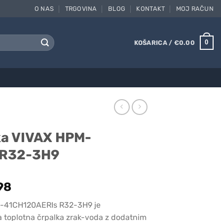
O NAS
TRGOVINA
BLOG
KONTAKT
MOJ RAČUN
0
KOŠARICA /
€
0.00
ka VIVAX HPM-
 R32-3H9
l
Current
98
price
M-41CH120AERIs R32-3H9 je
is:
a toplotna črpalka zrak-voda z dodatnim