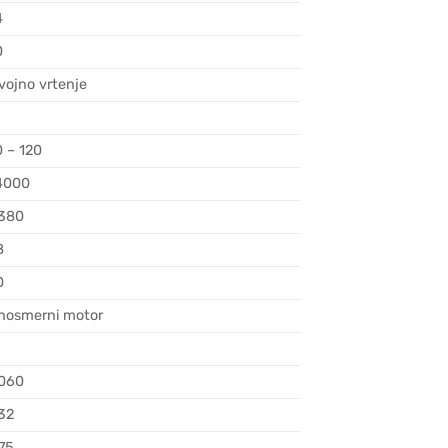
4
0
vojno vrtenje
0 – 120
4000
380
8
0
nosmerni motor
060
32
,75