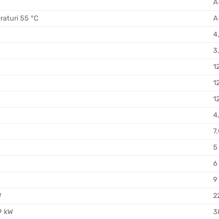
A
raturi 55 °C
A
4
3
1
1
1
4
7
5
6
9
W
2
 9 kW
3