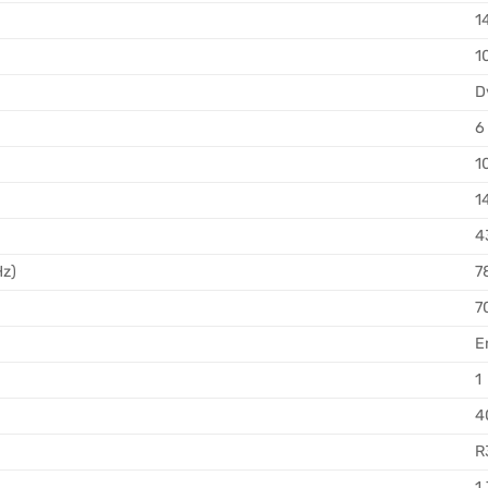
1
1
D
6
1
1
4
Hz)
7
7
E
1
4
R
1