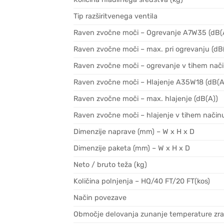
Tip razširitvenega ventila
Raven zvočne moči – Ogrevanje A7W35 (dB(
Raven zvočne moči – max. pri ogrevanju (dB
Raven zvočne moči – ogrevanje v tihem nači
Raven zvočne moči – Hlajenje A35W18 (dB(A
Raven zvočne moči – max. hlajenje (dB(A))
Raven zvočne moči – hlajenje v tihem načinu
Dimenzije naprave (mm) – W x H x D
Dimenzije paketa (mm) – W x H x D
Neto / bruto teža (kg)
Količina polnjenja – HQ/40 FT/20 FT(kos)
Način povezave
Območje delovanja zunanje temperature zrak