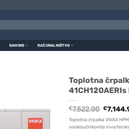
GAMING
RAČUNALNIŠTVO
Toplotna črpal
41CH120AERIs
Origina
€
7,522.00
€
7,144.
price
Toplotna črpalka VIVAX HP
was:
visokoučinkovita invertersk