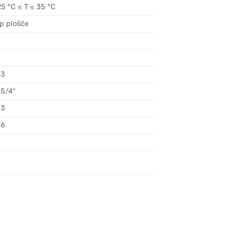
25 °C ≤ T ≤ 35 °C
ip plošče
,3
 5/4″
,3
,6