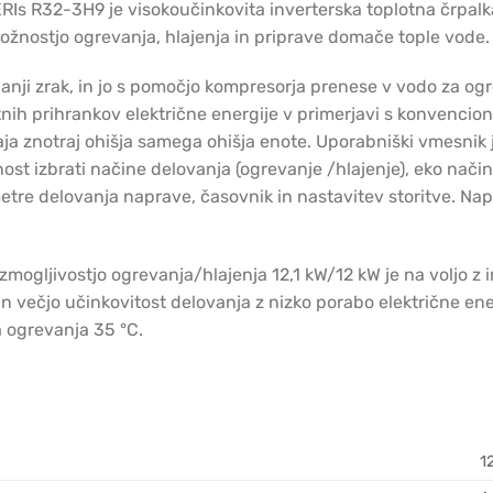
s R32-3H9 je visokoučinkovita inverterska toplotna črpalk
ožnostjo ogrevanja, hlajenja in priprave domače tople vode.
unanji zrak, in jo s pomočjo kompresorja prenese v vodo za o
nih prihrankov električne energije v primerjavi s konvenci
aja znotraj ohišja samega ohišja enote. Uporabniški vmesnik
t izbrati načine delovanja (ogrevanje /hlajenje), eko načine,
metre delovanja naprave, časovnik in nastavitev storitve. N
gljivostjo ogrevanja/hlajenja 12,1 kW/12 kW je na voljo z
 in večjo učinkovitost delovanja z nizko porabo električne en
 ogrevanja 35 °C.
12