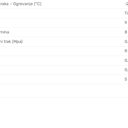
raka – Ogrevanje (°C)
-
T
9
rnina
8
ni tlak (Mpa)
0
R
0
0
5