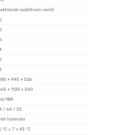
lektronski razširitveni ventil
5
5
6
4
5
6
385 × 945 × 526
465 × 1120 × 560
66/188
4 / 64 / 32
reh holender
5 °C ≤ T ≤ 43 °C