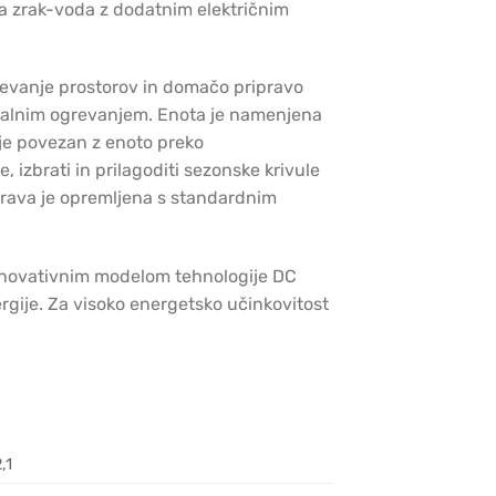
a zrak-voda z dodatnim električnim
grevanje prostorov in domačo pripravo
onalnim ogrevanjem. Enota je namenjena
 je povezan z enoto preko
 izbrati in prilagoditi sezonske krivule
aprava je opremljena s standardnim
 inovativnim modelom tehnologije DC
ergije. Za visoko energetsko učinkovitost
,1