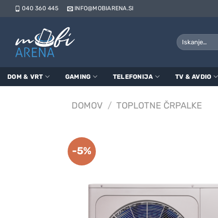
Skoči
040 360 445
INFO@MOBIARENA.SI
na
vsebino
Išči:
DOM & VRT
GAMING
TELEFONIJA
TV & AVDIO
DOMOV
/
TOPLOTNE ČRPALKE
-5%