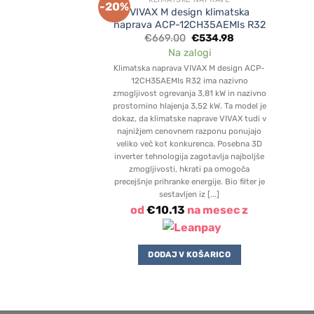
-20%
VIVAX M design klimatska
naprava ACP-12CH35AEMIs R32
Original
Current
€
669.00
€
534.98
price
price
Na zalogi
was:
is:
€669.00.
€534.98.
Klimatska naprava VIVAX M design ACP-
12CH35AEMIs R32 ima nazivno
zmogljivost ogrevanja 3,81 kW in nazivno
prostornino hlajenja 3,52 kW. Ta model je
dokaz, da klimatske naprave VIVAX tudi v
najnižjem cenovnem razponu ponujajo
veliko več kot konkurenca. Posebna 3D
inverter tehnologija zagotavlja najboljše
zmogljivosti, hkrati pa omogoča
precejšnje prihranke energije. Bio filter je
sestavljen iz [...]
od
€
10.13
na mesec z
DODAJ V KOŠARICO