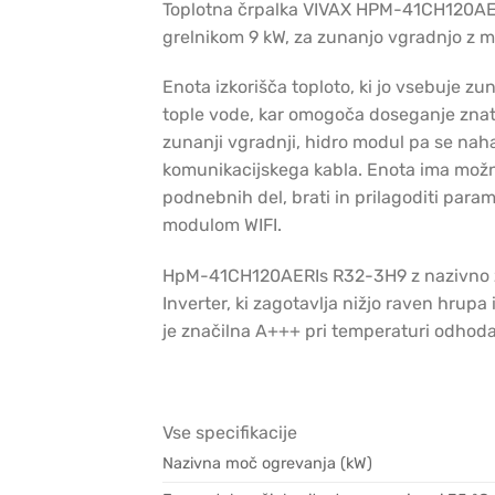
Toplotna črpalka VIVAX HPM-41CH120AERI
grelnikom 9 kW, za zunanjo vgradnjo z m
Enota izkorišča toploto, ki jo vsebuje z
tople vode, kar omogoča doseganje znat
zunanji vgradnji, hidro modul pa se nah
komunikacijskega kabla. Enota ima možnos
podnebnih del, brati in prilagoditi para
modulom WIFI.
HpM-41CH120AERIs R32-3H9 z nazivno zmo
Inverter, ki zagotavlja nižjo raven hrupa
je značilna A+++ pri temperaturi odhoda
Vse specifikacije
Nazivna moč ogrevanja (kW)