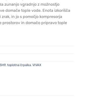
.00.
€7,144.98.
 za zunanjo vgradnjo z možnostjo
rave domače tople vode. Enota izkorišča
ji zrak, in jo s pomočjo kompresorja
e prostorov in domačo pripravo tople
3H9
,
toplotna črpalka
,
VIVAX