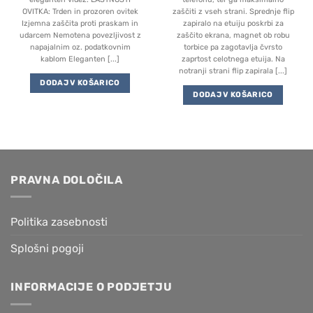
OVITKA: Trden in prozoren ovitek
zaščiti z vseh strani. Sprednje flip
Izjemna zaščita proti praskam in
zapiralo na etuiju poskrbi za
udarcem Nemotena povezljivost z
zaščito ekrana, magnet ob robu
napajalnim oz. podatkovnim
torbice pa zagotavlja čvrsto
kablom Eleganten [...]
zaprtost celotnega etuija. Na
notranji strani flip zapirala [...]
DODAJ V KOŠARICO
DODAJ V KOŠARICO
PRAVNA DOLOČILA
Politika zasebnosti
Splošni pogoji
INFORMACIJE O PODJETJU