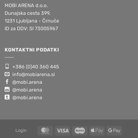
MOBI ARENA d.o.o.
Dunajska cesta 399,
1231 Ljubljana - Črnuče
ID za DDV: SI 73005967
KONTAKTNI PODATKI
+386 (0)40 360 445
info@mobiarena.si
@mobi.arena
@mobi.arena
@mobi.arena
Login