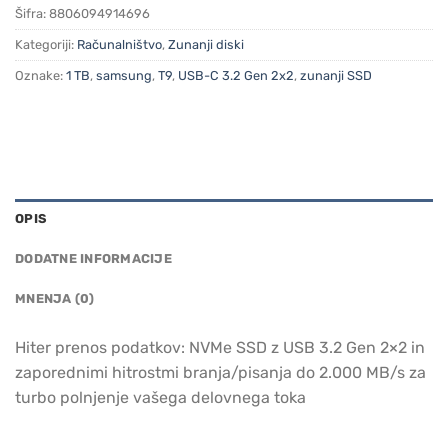
Šifra:
8806094914696
Kategoriji:
Računalništvo
,
Zunanji diski
Oznake:
1 TB
,
samsung
,
T9
,
USB-C 3.2 Gen 2x2
,
zunanji SSD
OPIS
DODATNE INFORMACIJE
MNENJA (0)
Hiter prenos podatkov: NVMe SSD z USB 3.2 Gen 2×2 in
zaporednimi hitrostmi branja/pisanja do 2.000 MB/s za
turbo polnjenje vašega delovnega toka