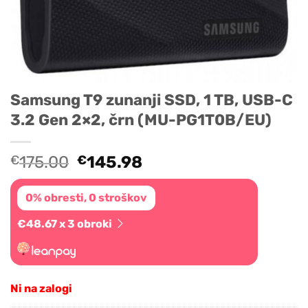
Samsung T9 zunanji SSD, 1 TB, USB-C
3.2 Gen 2×2, črn (MU-PG1T0B/EU)
Original
Current
€
175.00
€
145.98
price
price
was:
is:
0% obresti, 0 stroškov
€175.00.
€145.98.
€48.67 x 3 obroki
Ni na zalogi