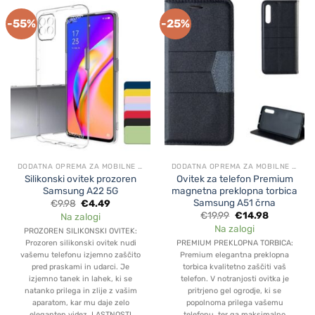
-55%
-25%
DODATNA OPREMA ZA MOBILNE APARATE
DODATNA OPREMA ZA MOBILNE APARATE
Silikonski ovitek prozoren
Ovitek za telefon Premium
Samsung A22 5G
magnetna preklopna torbica
Samsung A51 črna
Original
Current
€
9.98
€
4.49
price
price
Original
Current
€
19.99
€
14.98
Na zalogi
was:
is:
price
price
Na zalogi
€9.98.
€4.49.
PROZOREN SILIKONSKI OVITEK:
was:
is:
€19.99.
€14.98.
Prozoren silikonski ovitek nudi
PREMIUM PREKLOPNA TORBICA:
vašemu telefonu izjemno zaščito
Premium elegantna preklopna
pred praskami in udarci. Je
torbica kvalitetno zaščiti vaš
izjemno tanek in lahek, ki se
telefon. V notranjosti ovitka je
natanko prilega in zlije z vašim
pritrjeno gel ogrodje, ki se
aparatom, kar mu daje zelo
popolnoma prilega vašemu
eleganten videz. LASTNOSTI
telefonu, ter ga maksimalno