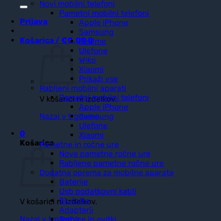
Novi mobilni telefoni
Pametni mobilni telefoni
Prijava
Apple iPhone
Samsung
Košarica /
€
0.00
0
Realme
Ulefone
Wiko
Xiaomi
Prikaži vse
Rabljeni mobilni aparati
Pametni mobilni telefoni
V košarici ni izdelkov.
Apple iPhone
Nazaj v trgovino
Samsung
Ulefone
0
Xiaomi
Košarica
Pametne in ročne ure
Nove pametne ročne ure
Rabljene pametne ročne ure
Dodatna oprema za mobilne aparate
Baterije
Usb podatkovni kabli
Slušalke
V košarici ni izdelkov.
Adapterji
Nazaj v trgovino
Torbice in ovitki