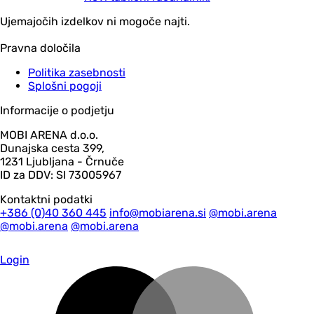
Ujemajočih izdelkov ni mogoče najti.
Pravna določila
Politika zasebnosti
Splošni pogoji
Informacije o podjetju
MOBI ARENA d.o.o.
Dunajska cesta 399,
1231 Ljubljana - Črnuče
ID za DDV: SI 73005967
Kontaktni podatki
+386 (0)40 360 445
info@mobiarena.si
@mobi.arena
@mobi.arena
@mobi.arena
Login