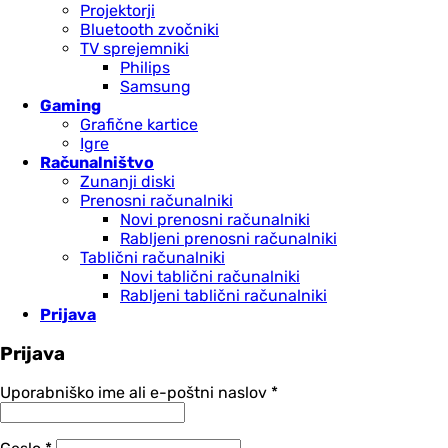
Projektorji
Bluetooth zvočniki
TV sprejemniki
Philips
Samsung
Gaming
Grafične kartice
Igre
Računalništvo
Zunanji diski
Prenosni računalniki
Novi prenosni računalniki
Rabljeni prenosni računalniki
Tablični računalniki
Novi tablični računalniki
Rabljeni tablični računalniki
Prijava
Prijava
Zahtevano
Uporabniško ime ali e-poštni naslov
*
Zahtevano