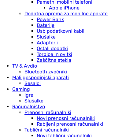
Pametni mobilni telefoni
Apple iPhone
Dodatna oprema za mobilne aparate
Power Bank
Baterije
Usb podatkovni kabli
Slušalke
Adapterji
Ostali dodatki
Torbice in ovitki
Zaščitna stekla
TV & Avdio
Bluetooth zvočniki
Mali gospodinjski aparati
Sesalci
Gaming
Igre
Slušalke
Računalništvo
Prenosni računalniki
Novi prenosni računalniki
Rabljeni prenosni računalniki
Tablični računalniki
Novi tablični računalniki