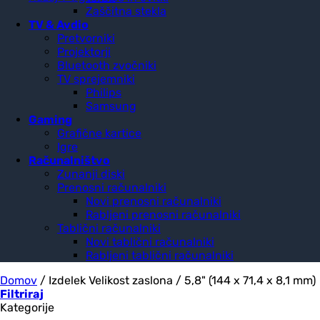
Zaščitna stekla
TV & Avdio
Pretvorniki
Projektorji
Bluetooth zvočniki
TV sprejemniki
Philips
Samsung
Gaming
Grafične kartice
Igre
Računalništvo
Zunanji diski
Prenosni računalniki
Novi prenosni računalniki
Rabljeni prenosni računalniki
Tablični računalniki
Novi tablični računalniki
Rabljeni tablični računalniki
Domov
/
Izdelek Velikost zaslona
/
5,8" (144 x 71,4 x 8,1 mm)
Filtriraj
Kategorije