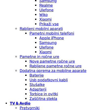
Samsung
Realme
Ulefone
Wiko
Xiaomi
Prikaži vse
Rabljeni mobilni aparati
Pametni mobilni telefoni
Apple iPhone
Samsung
Ulefone
Xiaomi
Pametne in ročne ure
Nove pametne ročne ure
Rabljene pametne ročne ure
Dodatna oprema za mobilne aparate
Baterije
Usb podatkovni kabli
Slušalke
Adapterji
Torbice in ovitki
Zaščitna stekla
TV & Avdio
Pretvorniki