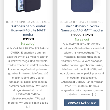
DODATNA OPREMA ZA MOBILNE APARATE
DODATNA OPREMA ZA MOBILNE APARATE
Silikonski barvni ovitek
Silikonski barvni ovitek
Huawei P40 Lite MATT
Samsung A40 MATT modra
modra
Original
Current
€
15.99
€
9.98
price
price
€
11.98
Na zalogi
was:
is:
Na zalogi
€15.99.
€9.98.
Opis MATT SILIKONSKI OVITEK:
Opis CARBON SILIKONSKI BARVNI
Gumiran zaščitni ovitek za mobilni
OVITEK: Eleganten gumiran
telefon, iz kakovostnega TPU
zaščitni ovitek za mobilni telefon,
materiala. Izredno trpežen in
iz kakovostnega TPU materiala.
vzdržljiv ovitek, ki vam omogoča
Izredno trpežen in vzdržljiv ovitek,
dostop do vseh gumbov in funkcij
ki vam omogoča dostop do vseh
telefona. Vaš mobilnik ščiti pred
gumbov in funkcij telefona. Vaš
udarci, umazanijo, padci, praskami
mobilnik ščiti pred udarci,
in ostalimi poškodbami.
umazanijo, padci, praskami in
LASTNOSTI OVITKA: Tanek vendar
ostalimi poškodbami. Vrhunski
trden TPU material Ohranja
dizajn visoke kakovosti.
elegantne linije naprave Izjemno
LASTNOSTI OVITKA:
prijeten in naraven [...]
Visokokakovosten TPU gel
DODAJ V KOŠARICO
material Vrhunski dizajn Zaščiti
[...]