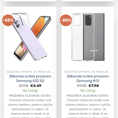
-55%
-20%
DODATNA OPREMA ZA MOBILNE APARATE
DODATNA OPREMA ZA MOBILNE APARATE
Silikonski ovitek prozoren
Silikonski ovitek prozoren
Samsung A32 5G
Samsung M12
Original
Current
Original
Current
€
9.98
€
4.49
€
9.98
€
7.98
price
price
price
price
Na zalogi
Na zalogi
was:
is:
was:
is:
€9.98.
€4.49.
€9.98.
€7.98.
PROZOREN SILIKONSKI OVITEK:
PROZOREN SILIKONSKI OVITEK:
Prozoren silikonski ovitek nudi
Prozoren silikonski ovitek nudi
vašemu telefonu izjemno zaščito
vašemu telefonu izjemno zaščito
pred praskami in udarci. Je
pred praskami in udarci. Je
izjemno tanek in lahek, ki se
izjemno tanek in lahek, ki se