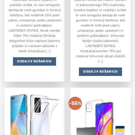
vzdržljiv ovitek, ki vam omogoča
iz kakovostnega TPU materiala.
dostop do vseh gumbov in funkcij
Izredno trpežen in vzdržljiv ovitek,
telefona. Vaš mobilnik ščiti pred
ki vam omogoča dostop do vseh
udarci, umazanijo, padci, praskami
gumbov in funkcij telefona. Vaš
in ostalimi poškodbami.
mobilnik ščiti pred udarci,
LASTNOSTI OVITKA: Tanek vendar
umazanijo, padci, praskami in
trden TPU material Ohranja
ostalimi poškodbami. Vrhunski
elegantne linije naprave Izjemno
dizajn visoke kakovosti.
prijeten in naraven občutek v
LASTNOSTI OVITKA:
rokah Zmanjšuje [...]
Visokokakovosten TPU gel
material Vrhunski dizajn Zaščiti
DODAJ V KOŠARICO
[...]
DODAJ V KOŠARICO
-55%