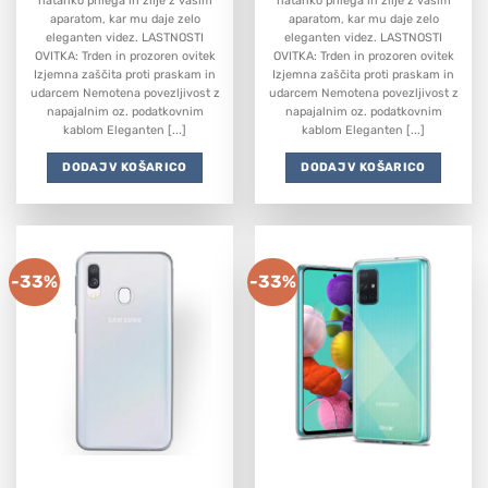
natanko prilega in zlije z vašim
natanko prilega in zlije z vašim
aparatom, kar mu daje zelo
aparatom, kar mu daje zelo
eleganten videz. LASTNOSTI
eleganten videz. LASTNOSTI
OVITKA: Trden in prozoren ovitek
OVITKA: Trden in prozoren ovitek
Izjemna zaščita proti praskam in
Izjemna zaščita proti praskam in
udarcem Nemotena povezljivost z
udarcem Nemotena povezljivost z
napajalnim oz. podatkovnim
napajalnim oz. podatkovnim
kablom Eleganten [...]
kablom Eleganten [...]
DODAJ V KOŠARICO
DODAJ V KOŠARICO
-33%
-33%