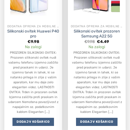
DODATNA OPREMA ZA MOBILNE APARATE
DODATNA OPREMA ZA MOBILNE APARATE
Silikonski ovitek Huawei P40
Silikonski ovitek prozoren
pro
Samsung A22 5G
Original
Current
€
9.98
€
9.98
€
4.49
price
price
Na zalogi
Na zalogi
was:
is:
€9.98.
€4.49.
PROZOREN SILIKONSKI OVITEK:
PROZOREN SILIKONSKI OVITEK:
Prozoren silikonski ovitek nudi
Prozoren silikonski ovitek nudi
vašemu telefonu izjemno zaščito
vašemu telefonu izjemno zaščito
pred praskami in udarci. Je
pred praskami in udarci. Je
izjemno tanek in lahek, ki se
izjemno tanek in lahek, ki se
natanko prilega in zlije z vašim
natanko prilega in zlije z vašim
aparatom, kar mu daje zelo
aparatom, kar mu daje zelo
eleganten videz. LASTNOSTI
eleganten videz. LASTNOSTI
OVITKA: Trden in prozoren ovitek
OVITKA: Trden in prozoren ovitek
Izjemna zaščita proti praskam in
Izjemna zaščita proti praskam in
udarcem Nemotena povezljivost z
udarcem Nemotena povezljivost z
napajalnim oz. podatkovnim
napajalnim oz. podatkovnim
kablom Eleganten [...]
kablom Eleganten [...]
DODAJ V KOŠARICO
DODAJ V KOŠARICO