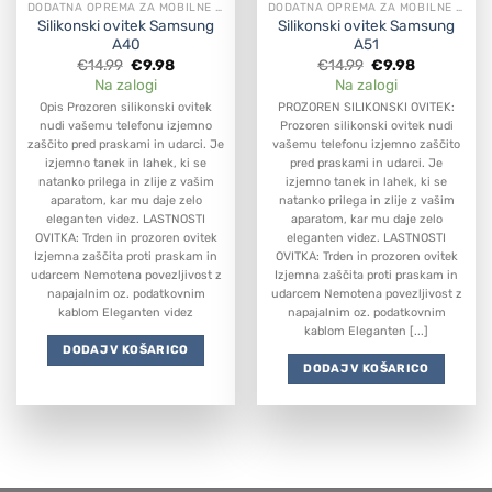
DODATNA OPREMA ZA MOBILNE APARATE
DODATNA OPREMA ZA MOBILNE APARATE
Silikonski ovitek Samsung
Silikonski ovitek Samsung
A40
A51
Original
Current
Original
Current
€
14.99
€
9.98
€
14.99
€
9.98
price
price
price
price
Na zalogi
Na zalogi
was:
is:
was:
is:
€14.99.
€9.98.
€14.99.
€9.98.
Opis Prozoren silikonski ovitek
PROZOREN SILIKONSKI OVITEK:
nudi vašemu telefonu izjemno
Prozoren silikonski ovitek nudi
zaščito pred praskami in udarci. Je
vašemu telefonu izjemno zaščito
izjemno tanek in lahek, ki se
pred praskami in udarci. Je
natanko prilega in zlije z vašim
izjemno tanek in lahek, ki se
aparatom, kar mu daje zelo
natanko prilega in zlije z vašim
eleganten videz. LASTNOSTI
aparatom, kar mu daje zelo
OVITKA: Trden in prozoren ovitek
eleganten videz. LASTNOSTI
Izjemna zaščita proti praskam in
OVITKA: Trden in prozoren ovitek
udarcem Nemotena povezljivost z
Izjemna zaščita proti praskam in
napajalnim oz. podatkovnim
udarcem Nemotena povezljivost z
kablom Eleganten videz
napajalnim oz. podatkovnim
kablom Eleganten [...]
DODAJ V KOŠARICO
DODAJ V KOŠARICO