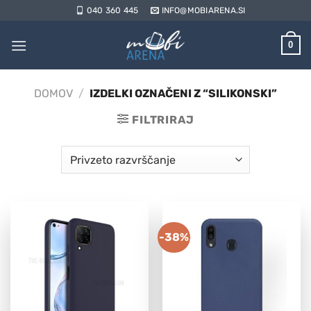
Skoči
040 360 445
INFO@MOBIARENA.SI
na
vsebino
0
DOMOV
/
IZDELKI OZNAČENI Z “SILIKONSKI”
FILTRIRAJ
-38%