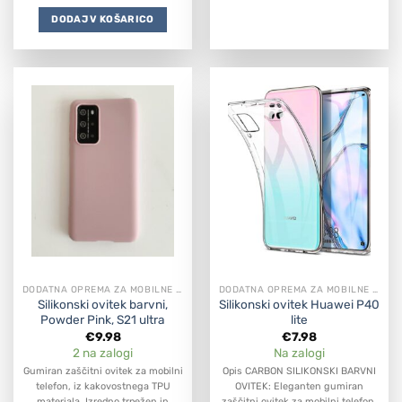
DODAJ V KOŠARICO
DODATNA OPREMA ZA MOBILNE APARATE
DODATNA OPREMA ZA MOBILNE APARATE
Silikonski ovitek barvni,
Silikonski ovitek Huawei P40
Powder Pink, S21 ultra
lite
€
9.98
€
7.98
2 na zalogi
Na zalogi
Gumiran zaščitni ovitek za mobilni
Opis CARBON SILIKONSKI BARVNI
telefon, iz kakovostnega TPU
OVITEK: Eleganten gumiran
materiala. Izredno trpežen in
zaščitni ovitek za mobilni telefon,