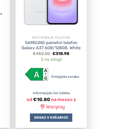
8.98.
aka
NOVI MOBILNI TELEFONI
SAMSUNG pametni telefon
Galaxy A37 6GB/128GB, White
Original
Current
€
450.00
€
318.98
price
price
2 na zalogi
was:
is:
€450.00.
€318.98.
Energijska oznaka
Informacijski list izdelka
od
€
10.80
na mesec z
DODAJ V KOŠARICO