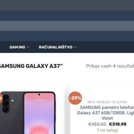
GAMING
RAČUNALNIŠTVO
“SAMSUNG GALAXY A37”
Prikaz vseh 4 rezulta
%
-29%
NOVI MOBILNI TELEFONI
SAMSUNG pametni telefo
Galaxy A37 6GB/128GB, Lig
Violet
Original
Cur
€
450.00
€
318.98
price
pri
1 na zalogi
was:
is: