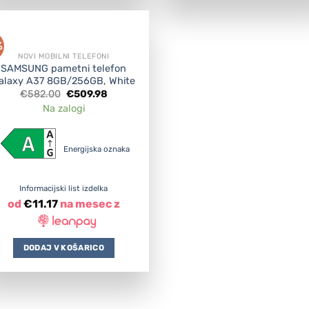
%
NOVI MOBILNI TELEFONI
SAMSUNG pametni telefon
alaxy A37 8GB/256GB, White
Original
Current
€
582.00
€
509.98
price
price
Na zalogi
was:
is:
€582.00.
€509.98.
Energijska oznaka
Informacijski list izdelka
od
€
11.17
na mesec z
DODAJ V KOŠARICO