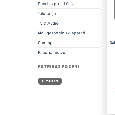
Šport in prosti čas
Telefonija
TV & Avdio
Mali gospodinjski aparati
Gaming
Ga
Računalništvo
FILTRIRAJ PO CENI
Min
Max
FILTRIRAJ
cena
cena