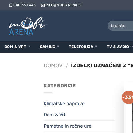
Skoči
040 360 445
INFO@MOBIARENA.SI
na
vsebino
Išči:
DOM & VRT
GAMING
TELEFONIJA
TV & AVDIO
DOMOV
/
IZDELKI OZNAČENI Z 
KATEGORIJE
-33
Klimatske naprave
Dom & Vrt
Pametne in ročne ure