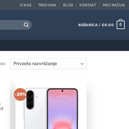
O NAS
TRGOVINA
BLOG
KONTAKT
MOJ RAČUN
0
KOŠARICA /
€
0.00
tov
-29%
n
ht
rent
ce