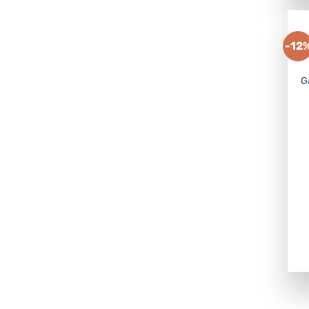
-12
G