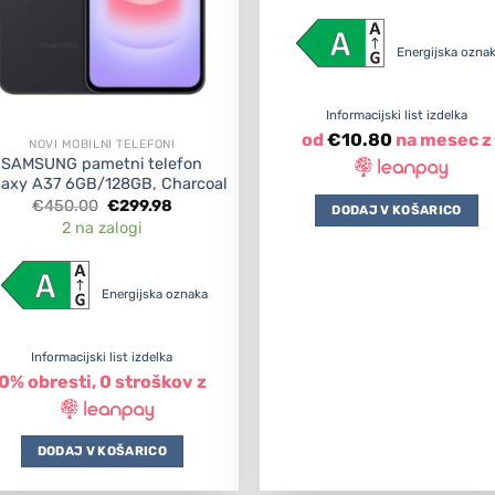
€450.00.
€31
Energijska ozn
Informacijski list izdelka
od
€
10.80
na mesec z
NOVI MOBILNI TELEFONI
SAMSUNG pametni telefon
laxy A37 6GB/128GB, Charcoal
Original
Current
€
450.00
€
299.98
DODAJ V KOŠARICO
price
price
2 na zalogi
was:
is:
€450.00.
€299.98.
Energijska oznaka
Informacijski list izdelka
0% obresti, 0 stroškov z
DODAJ V KOŠARICO