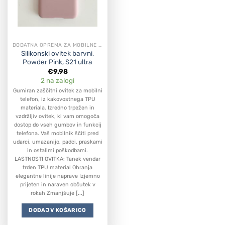
DODATNA OPREMA ZA MOBILNE APARATE
Silikonski ovitek barvni,
Powder Pink, S21 ultra
€
9.98
2 na zalogi
Gumiran zaščitni ovitek za mobilni
telefon, iz kakovostnega TPU
materiala. Izredno trpežen in
vzdržljiv ovitek, ki vam omogoča
dostop do vseh gumbov in funkcij
telefona. Vaš mobilnik ščiti pred
udarci, umazanijo, padci, praskami
in ostalimi poškodbami.
LASTNOSTI OVITKA: Tanek vendar
trden TPU material Ohranja
elegantne linije naprave Izjemno
prijeten in naraven občutek v
rokah Zmanjšuje [...]
DODAJ V KOŠARICO