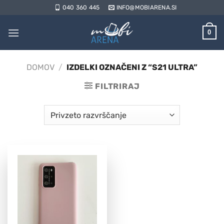
Skoči
040 360 445
INFO@MOBIARENA.SI
na
vsebino
0
DOMOV
/
IZDELKI OZNAČENI Z “S21 ULTRA”
FILTRIRAJ