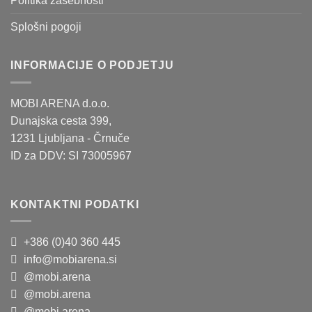
Politika zasebnosti
Splošni pogoji
INFORMACIJE O PODJETJU
MOBI ARENA d.o.o.
Dunajska cesta 399,
1231 Ljubljana - Črnuče
ID za DDV: SI 73005967
KONTAKTNI PODATKI
+386 (0)40 360 445
info@mobiarena.si
@mobi.arena
@mobi.arena
@mobi.arena