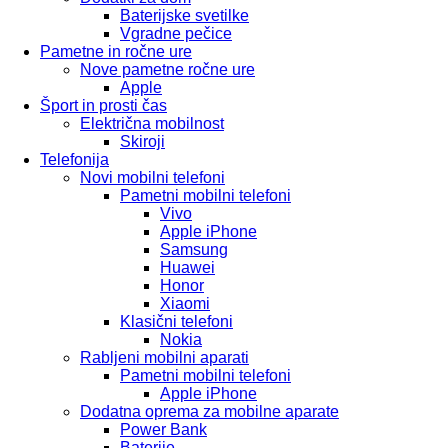
Baterijske svetilke
Vgradne pečice
Pametne in ročne ure
Nove pametne ročne ure
Apple
Šport in prosti čas
Električna mobilnost
Skiroji
Telefonija
Novi mobilni telefoni
Pametni mobilni telefoni
Vivo
Apple iPhone
Samsung
Huawei
Honor
Xiaomi
Klasični telefoni
Nokia
Rabljeni mobilni aparati
Pametni mobilni telefoni
Apple iPhone
Dodatna oprema za mobilne aparate
Power Bank
Baterije