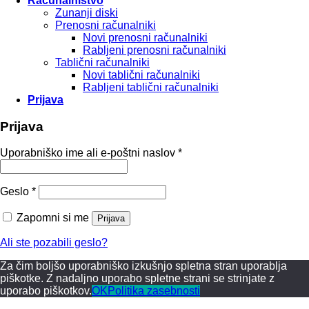
Računalništvo
Zunanji diski
Prenosni računalniki
Novi prenosni računalniki
Rabljeni prenosni računalniki
Tablični računalniki
Novi tablični računalniki
Rabljeni tablični računalniki
Prijava
Prijava
Zahtevano
Uporabniško ime ali e-poštni naslov
*
Zahtevano
Geslo
*
Zapomni si me
Prijava
Ali ste pozabili geslo?
Za čim boljšo uporabniško izkušnjo spletna stran uporablja
piškotke. Z nadaljno uporabo spletne strani se strinjate z
uporabo piškotkov.
OK
Politika zasebnosti