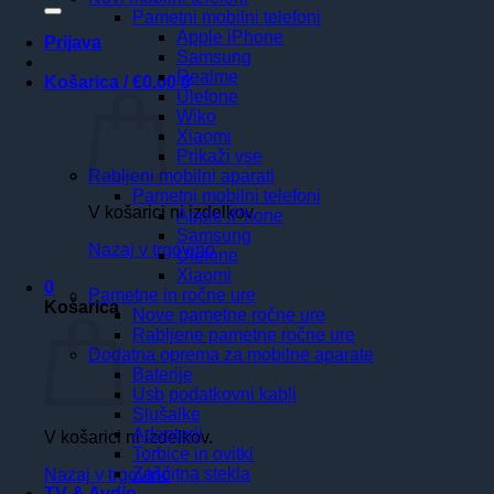
Pametni mobilni telefoni
Apple iPhone
Prijava
Samsung
Realme
Košarica /
€
0.00
0
Ulefone
Wiko
Xiaomi
Prikaži vse
Rabljeni mobilni aparati
Pametni mobilni telefoni
V košarici ni izdelkov.
Apple iPhone
Samsung
Nazaj v trgovino
Ulefone
Xiaomi
0
Pametne in ročne ure
Košarica
Nove pametne ročne ure
Rabljene pametne ročne ure
Dodatna oprema za mobilne aparate
Baterije
Usb podatkovni kabli
Slušalke
Adapterji
V košarici ni izdelkov.
Torbice in ovitki
Zaščitna stekla
Nazaj v trgovino
TV & Avdio