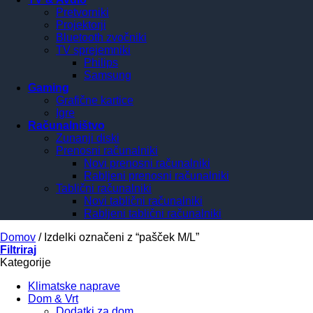
Pretvorniki
Projektorji
Bluetooth zvočniki
TV sprejemniki
Philips
Samsung
Gaming
Grafične kartice
Igre
Računalništvo
Zunanji diski
Prenosni računalniki
Novi prenosni računalniki
Rabljeni prenosni računalniki
Tablični računalniki
Novi tablični računalniki
Rabljeni tablični računalniki
Domov
/
Izdelki označeni z “pašček M/L”
Filtriraj
Kategorije
Klimatske naprave
Dom & Vrt
Dodatki za dom