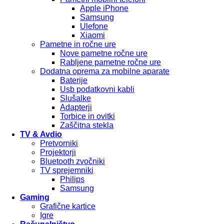
Apple iPhone
Samsung
Ulefone
Xiaomi
Pametne in ročne ure
Nove pametne ročne ure
Rabljene pametne ročne ure
Dodatna oprema za mobilne aparate
Baterije
Usb podatkovni kabli
Slušalke
Adapterji
Torbice in ovitki
Zaščitna stekla
TV & Avdio
Pretvorniki
Projektorji
Bluetooth zvočniki
TV sprejemniki
Philips
Samsung
Gaming
Grafične kartice
Igre