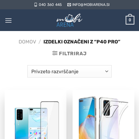
Skoči
040 360 445
INFO@MOBIARENA.SI
na
vsebino
0
DOMOV
/
IZDELKI OZNAČENI Z “P40 PRO”
FILTRIRAJ