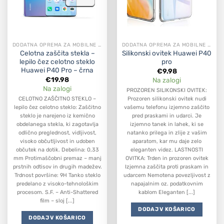
DODATNA OPREMA ZA MOBILNE APARATE
DODATNA OPREMA ZA MOBILNE APARATE
Celotna zaščita stekla –
Silikonski ovitek Huawei P40
lepilo čez celotno steklo
pro
Huawei P40 Pro – črna
€
9.98
€
19.98
Na zalogi
Na zalogi
PROZOREN SILIKONSKI OVITEK:
CELOTNO ZAŠČITNO STEKLO –
Prozoren silikonski ovitek nudi
lepilo čez celotno steklo: Zaščitno
vašemu telefonu izjemno zaščito
steklo je narejeno iz kemično
pred praskami in udarci. Je
obdelanega stekla, ki zagotavlja
izjemno tanek in lahek, ki se
odlično preglednost, vidljivost,
natanko prilega in zlije z vašim
visoko občutljivost in udoben
aparatom, kar mu daje zelo
občutek na dotik. Debelina: 0,33
eleganten videz. LASTNOSTI
mm Protimaščobni premaz – manj
OVITKA: Trden in prozoren ovitek
prstnih odtisov in drugih madežev.
Izjemna zaščita proti praskam in
Trdnost površine: 9H Tanko steklo
udarcem Nemotena povezljivost z
predelano z visoko-tehnološkim
napajalnim oz. podatkovnim
procesom. S.F. – Anti-Shattered
kablom Eleganten [...]
film – sloj [...]
DODAJ V KOŠARICO
DODAJ V KOŠARICO