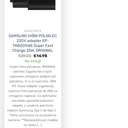
ADAPTERJI
SAMSUNG HIŠNI POLNILEC
220V adapter EP-
TA800XWE Super Fast
Charge 25W, ORIGINAL
Original
Current
€
39.00
€
14.98
price
price
Na zalogi
was:
is:
€39.00.
€14.98.
Super hitro polnjenje, ORIGINAL
polnilec Zagotovite svojim
napravam zmogljivo podporo pri
polnjenju, ki si jo zaslužijo. 25W
PD Travel Adapter zagotavlja
izjemno hitro polnjenje do 25W za
zmogljive naprave. Za optimalne
rezultate uporabite potovalni
adapter z uradnim polnilnim
kablom Samsung tipa C do tipa C.
*Slike simulirane za ilustrativne
namene. **Razpoložljivost modela
se lahko [...]