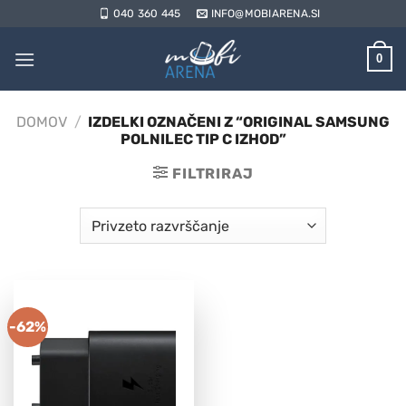
Skoči
040 360 445
INFO@MOBIARENA.SI
na
vsebino
0
DOMOV
/
IZDELKI OZNAČENI Z “ORIGINAL SAMSUNG
POLNILEC TIP C IZHOD”
FILTRIRAJ
-62%