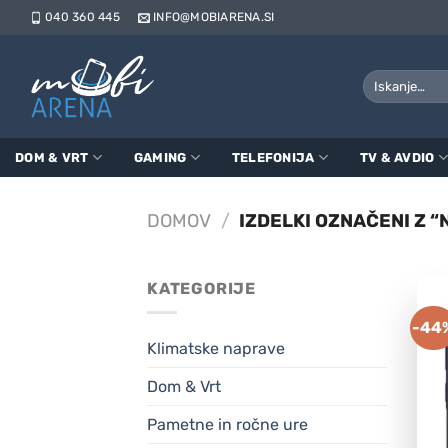
Skoči
040 360 445
INFO@MOBIARENA.SI
na
vsebino
Išči:
DOM & VRT
GAMING
TELEFONIJA
TV & AVDIO
DOMOV
/
IZDELKI OZNAČENI Z “
KATEGORIJE
-44
Klimatske naprave
Dom & Vrt
Pametne in ročne ure