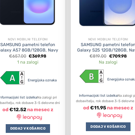
NOVI MOBILNI TELEFONI
NOVI MOBILNI TELEFONI
SAMSUNG pametni telefon
SAMSUNG pametni telefo
alaxy A57 8GB/128GB, Navy
Galaxy S25 12GB/128GB, Na
Original
Current
Original
Cur
€
657.00
€
369.98
€
819.00
€
709.98
price
price
price
pric
1 na zalogi
Na zalogi
was:
is:
was:
is:
€657.00.
€369.98.
€819.00.
€70
Energijska ozna
Energijska oznaka
Informacijski list izdelka
Na zalogi p
Informacijski list izdelka
Na zalogi pri
dobavitelju, rok dobave 3-5 delovne
bavitelju, rok dobave 3-5 delovne dni
od
€
11.95
na mesec z
od
€
12.52
na mesec z
DODAJ V KOŠARICO
DODAJ V KOŠARICO