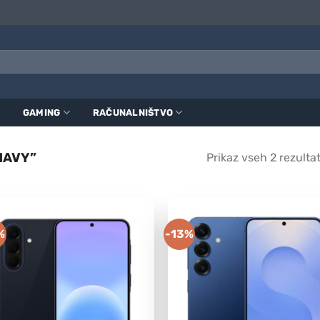
GAMING
RAČUNALNIŠTVO
NAVY”
Prikaz vseh 2 rezulta
%
-13%