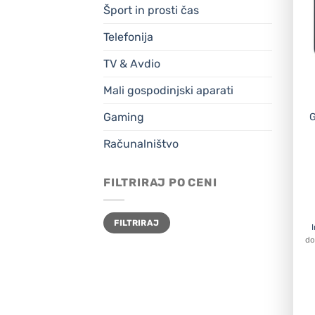
Šport in prosti čas
Telefonija
TV & Avdio
Mali gospodinjski aparati
Gaming
G
Računalništvo
FILTRIRAJ PO CENI
Min
Max
FILTRIRAJ
cena
cena
do