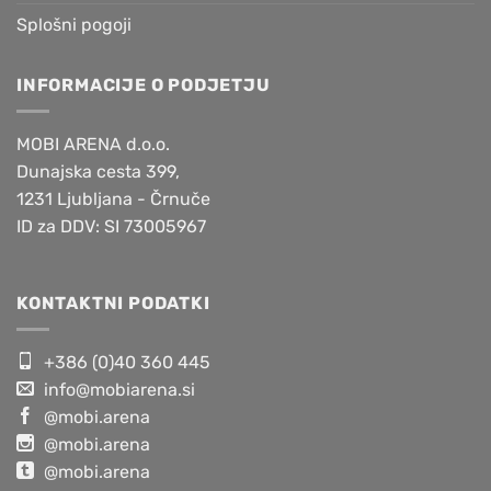
Splošni pogoji
INFORMACIJE O PODJETJU
MOBI ARENA d.o.o.
Dunajska cesta 399,
1231 Ljubljana - Črnuče
ID za DDV: SI 73005967
KONTAKTNI PODATKI
+386 (0)40 360 445
info@mobiarena.si
@mobi.arena
@mobi.arena
@mobi.arena