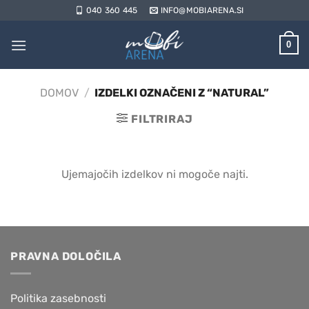
Skoči
040 360 445
INFO@MOBIARENA.SI
na
vsebino
0
DOMOV
/
IZDELKI OZNAČENI Z “NATURAL”
FILTRIRAJ
Ujemajočih izdelkov ni mogoče najti.
PRAVNA DOLOČILA
Politika zasebnosti