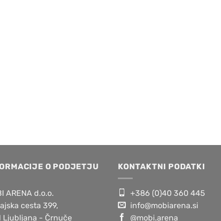
FORMACIJE O PODJETJU
KONTAKTNI PODATKI
I ARENA d.o.o.
+386 (0)40 360 445
ajska cesta 399,
info@mobiarena.si
 Ljubljana - Črnuče
@mobi.arena