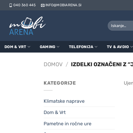
Skoči
040 360 445
INFO@MOBIARENA.SI
na
vsebino
Išči:
DOM & VRT
GAMING
TELEFONIJA
TV & AVDIO
DOMOV
/
IZDELKI OZNAČENI Z “J
KATEGORIJE
Ujem
Klimatske naprave
Dom & Vrt
Pametne in ročne ure