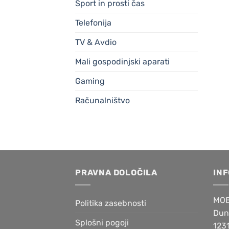
Šport in prosti čas
Telefonija
TV & Avdio
Mali gospodinjski aparati
Gaming
Računalništvo
PRAVNA DOLOČILA
IN
MOB
Politika zasebnosti
Dun
Splošni pogoji
1231