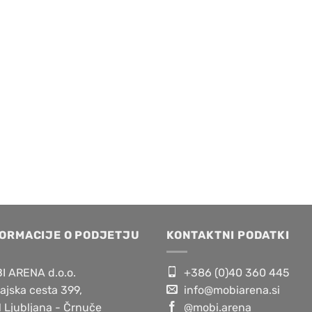
FORMACIJE O PODJETJU
KONTAKTNI PODATKI
I ARENA d.o.o.
+386 (0)40 360 445
ajska cesta 399,
info@mobiarena.si
 Ljubljana - Črnuče
@mobi.arena