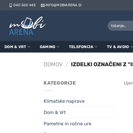
Skoči
040 360 445
INFO@MOBIARENA.SI
na
vsebino
Išči:
DOM & VRT
GAMING
TELEFONIJA
TV & AVDIO
DOMOV
/
IZDELKI OZNAČENI Z “I
KATEGORIJE
Ujem
Klimatske naprave
Dom & Vrt
Pametne in ročne ure