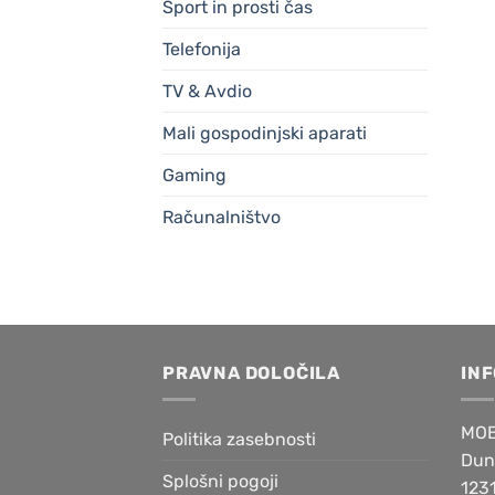
Šport in prosti čas
Telefonija
TV & Avdio
Mali gospodinjski aparati
Gaming
Računalništvo
PRAVNA DOLOČILA
IN
MOB
Politika zasebnosti
Dun
Splošni pogoji
1231