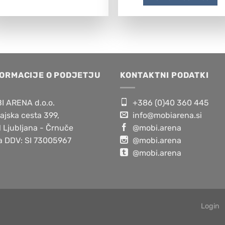
FORMACIJE O PODJETJU
KONTAKTNI PODATKI
I ARENA d.o.o.
+386 (0)40 360 445
ajska cesta 399,
info@mobiarena.si
 Ljubljana - Črnuče
@mobi.arena
za DDV: SI 73005967
@mobi.arena
@mobi.arena
Login