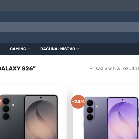
GAMING
RAČUNALNIŠTVO
GALAXY S26”
Prikaz vseh 3 rezulta
%
-24%