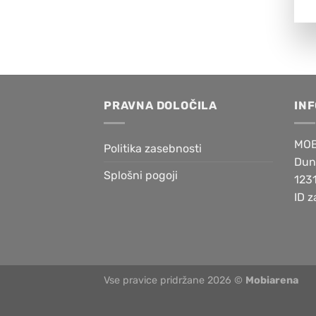
PRAVNA DOLOČILA
IN
MOB
Politika zasebnosti
Dun
Splošni pogoji
1231
ID 
Vse pravice pridržane 2026 ©
Mobiarena