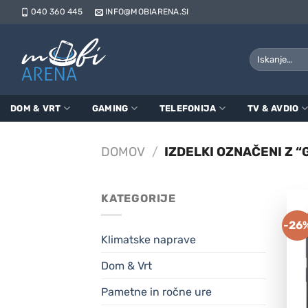
Skoči
040 360 445
INFO@MOBIARENA.SI
na
vsebino
Išči:
DOM & VRT
GAMING
TELEFONIJA
TV & AVDIO
DOMOV
/
IZDELKI OZNAČENI Z “
KATEGORIJE
-26
Klimatske naprave
Dom & Vrt
Pametne in ročne ure