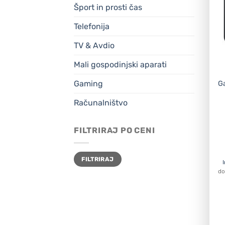
Šport in prosti čas
Telefonija
TV & Avdio
Mali gospodinjski aparati
Gaming
G
Računalništvo
FILTRIRAJ PO CENI
Min
Max
FILTRIRAJ
cena
cena
do