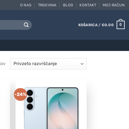
O NAS
TRGOVINA
BLOG
KONTAKT
MOJ RAČUN
0
KOŠARICA /
€
0.00
tov
-24%