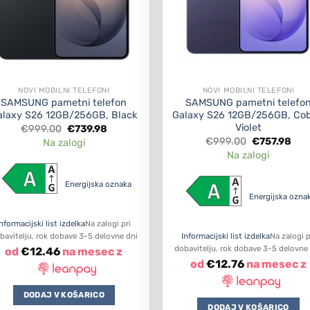
NOVI MOBILNI TELEFONI
NOVI MOBILNI TELEFONI
SAMSUNG pametni telefon
SAMSUNG pametni telefo
alaxy S26 12GB/256GB, Black
Galaxy S26 12GB/256GB, Cob
Violet
Original
Current
€
999.00
€
739.98
price
price
Original
Cur
€
999.00
€
757.98
Na zalogi
was:
is:
price
pric
Na zalogi
€999.00.
€739.98.
was:
is:
€999.00.
€75
Energijska oznaka
Energijska ozna
Informacijski list izdelka
Na zalogi pri
bavitelju, rok dobave 3-5 delovne dni
Informacijski list izdelka
Na zalogi p
dobavitelju, rok dobave 3-5 delovne
od
€
12.46
na mesec z
od
€
12.76
na mesec z
DODAJ V KOŠARICO
DODAJ V KOŠARICO