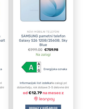
NOVI MOBILNI TELEFONI
n
SAMSUNG pametni telefon
alt
Galaxy S26 12GB/256GB, Sky
Blue
rent
Original
Current
€
999.00
€
759.98
e
price
price
Na zalogi
was:
is:
7.98.
€999.00.
€759.98.
ka
Energijska oznaka
ri
Informacijski list izdelka
Na zalogi pri
 dni
dobavitelju, rok dobave 3-5 delovne dni
od
€
12.79
na mesec z
DODAJ V KOŠARICO