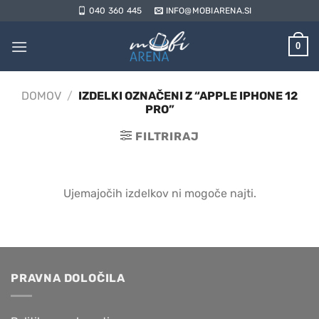
Skoči
040 360 445
INFO@MOBIARENA.SI
na
vsebino
0
DOMOV
/
IZDELKI OZNAČENI Z “APPLE IPHONE 12
PRO”
FILTRIRAJ
Ujemajočih izdelkov ni mogoče najti.
PRAVNA DOLOČILA