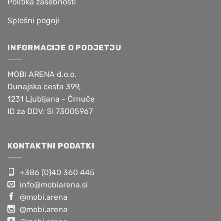
Politika zasebnosti
Splošni pogoji
INFORMACIJE O PODJETJU
MOBI ARENA d.o.o.
Dunajska cesta 399,
1231 Ljubljana - Črnuče
ID za DDV: SI 73005967
KONTAKTNI PODATKI
+386 (0)40 360 445
info@mobiarena.si
@mobi.arena
@mobi.arena