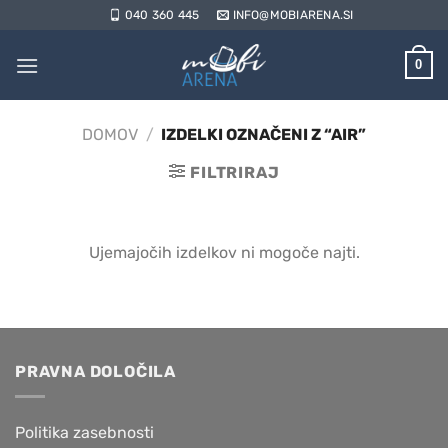
Skoči
040 360 445
INFO@MOBIARENA.SI
na
vsebino
0
DOMOV
/
IZDELKI OZNAČENI Z “AIR”
FILTRIRAJ
Ujemajočih izdelkov ni mogoče najti.
PRAVNA DOLOČILA
Politika zasebnosti