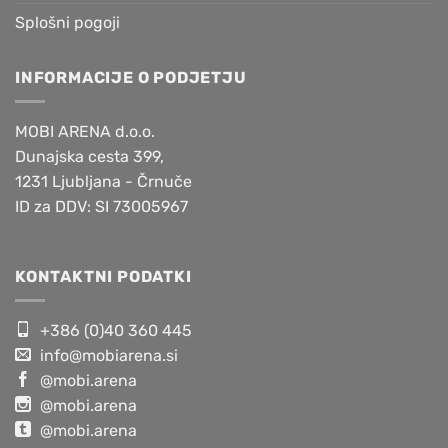
Splošni pogoji
INFORMACIJE O PODJETJU
MOBI ARENA d.o.o.
Dunajska cesta 399,
1231 Ljubljana - Črnuče
ID za DDV: SI 73005967
KONTAKTNI PODATKI
+386 (0)40 360 445
info@mobiarena.si
@mobi.arena
@mobi.arena
@mobi.arena