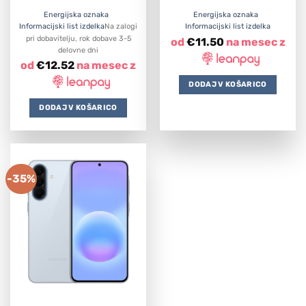
Energijska oznaka
Energijska oznaka
Informacijski list izdelka
Na zalogi
Informacijski list izdelka
pri dobavitelju, rok dobave 3-5
od
€
11.50
na mesec z
delovne dni
od
€
12.52
na mesec z
DODAJ V KOŠARICO
DODAJ V KOŠARICO
-35%