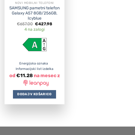
NOVI MOBILNI TELEFONI
SAMSUNG pametni telefon
Galaxy A57 8GB/256GB,
Icyblue
Original
Current
€
657.00
€
427.98
price
price
4 na zalogi
was:
is:
€657.00.
€427.98.
Energijska oznaka
Informacijski list izdelka
od
€
11.28
na mesec z
DODAJ V KOŠARICO