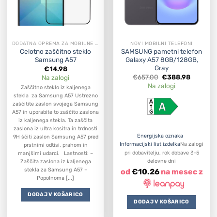
DODATNA OPREMA ZA MOBILNE APARATE
NOVI MOBILNI TELEFONI
Celotno zaščitno steklo
SAMSUNG pametni telefon
Samsung A57
Galaxy A57 8GB/128GB,
Gray
€
14.98
Original
Current
€
657.00
€
388.98
Na zalogi
price
price
Na zalogi
Zaščitno steklo iz kaljenega
was:
is:
€657.00.
€388.98
stekla za Samsung A57 Ustrezno
zaščitite zaslon svojega Samsung
A57 in uporabite to zaščito zaslona
iz kaljenega stekla. Ta zaščita
zaslona iz ultra kositra in trdnosti
Energijska oznaka
9H ščiti zaslon Samsung A57 pred
Informacijski list izdelka
Na zalogi
prstnimi odtisi, prahom in
pri dobavitelju, rok dobave 3-5
manjšimi udarci. Lastnosti: –
delovne dni
Zaščita zaslona iz kaljenega
stekla za Samsung A57 –
od
€
10.26
na mesec z
Popolnoma [...]
DODAJ V KOŠARICO
DODAJ V KOŠARICO