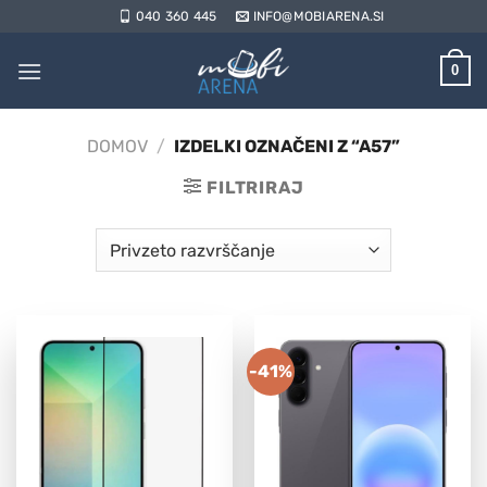
Skoči
040 360 445
INFO@MOBIARENA.SI
na
vsebino
0
DOMOV
/
IZDELKI OZNAČENI Z “A57”
FILTRIRAJ
-41%