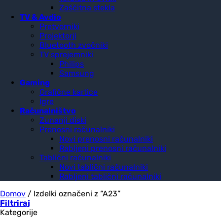
Zaščitna stekla
TV & Avdio
Pretvorniki
Projektorji
Bluetooth zvočniki
TV sprejemniki
Philips
Samsung
Gaming
Grafične kartice
Igre
Računalništvo
Zunanji diski
Prenosni računalniki
Novi prenosni računalniki
Rabljeni prenosni računalniki
Tablični računalniki
Novi tablični računalniki
Rabljeni tablični računalniki
Domov
/
Izdelki označeni z “A23”
Filtriraj
Kategorije