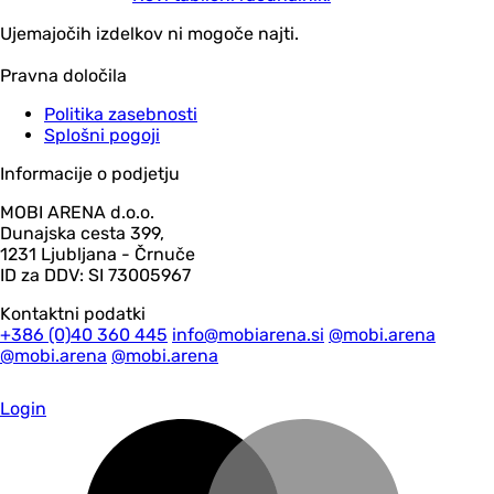
Ujemajočih izdelkov ni mogoče najti.
Pravna določila
Politika zasebnosti
Splošni pogoji
Informacije o podjetju
MOBI ARENA d.o.o.
Dunajska cesta 399,
1231 Ljubljana - Črnuče
ID za DDV: SI 73005967
Kontaktni podatki
+386 (0)40 360 445
info@mobiarena.si
@mobi.arena
@mobi.arena
@mobi.arena
Login