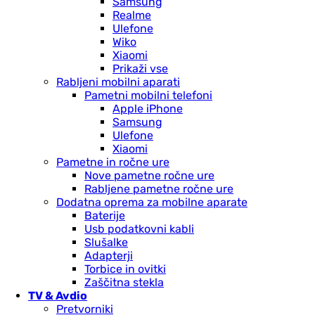
Samsung
Realme
Ulefone
Wiko
Xiaomi
Prikaži vse
Rabljeni mobilni aparati
Pametni mobilni telefoni
Apple iPhone
Samsung
Ulefone
Xiaomi
Pametne in ročne ure
Nove pametne ročne ure
Rabljene pametne ročne ure
Dodatna oprema za mobilne aparate
Baterije
Usb podatkovni kabli
Slušalke
Adapterji
Torbice in ovitki
Zaščitna stekla
TV & Avdio
Pretvorniki