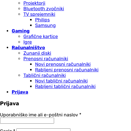
Projektorji
Bluetooth zvočniki
TV sprejemniki
Philips
Samsung
Gaming
Grafične kartice
Igre
Računalništvo
Zunanji diski
Prenosni računalniki
Novi prenosni računalniki
Rabljeni prenosni računalniki
Tablični računalniki
Novi tablični računalniki
Rabljeni tablični računalniki
Prijava
Prijava
Zahtevano
Uporabniško ime ali e-poštni naslov
*
Zahtevano