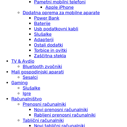
Pametni mobilni telefoni
Apple iPhone
Dodatna oprema za mobilne aparate
Power Bank
Baterije
Usb podatkovni kabli
Slušalke
Adapterji
Ostali dodatki
Torbice in ovitki
Zaščitna stekla
TV & Avdio
Bluetooth zvočniki
Mali gospodinjski aparati
Sesalci
Gaming
Slušalke
Igre
Računalništvo
Prenosni računalniki
Novi prenosni računalniki
Rabljeni prenosni računalniki
Tablični računalniki
Novi tablični računalniki