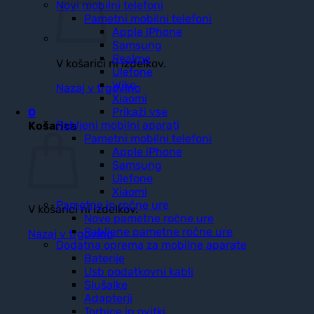
Novi mobilni telefoni
Pametni mobilni telefoni
Apple iPhone
Samsung
Realme
V košarici ni izdelkov.
Ulefone
Wiko
Nazaj v trgovino
Xiaomi
Prikaži vse
0
Rabljeni mobilni aparati
Košarica
Pametni mobilni telefoni
Apple iPhone
Samsung
Ulefone
Xiaomi
Pametne in ročne ure
V košarici ni izdelkov.
Nove pametne ročne ure
Rabljene pametne ročne ure
Nazaj v trgovino
Dodatna oprema za mobilne aparate
Baterije
Usb podatkovni kabli
Slušalke
Adapterji
Torbice in ovitki