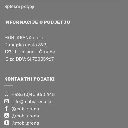
Splošni pogoji
INFORMACIJE O PODJETJU
MOBI ARENA d.o.o.
Dunajska cesta 399,
1231 Ljubljana - Črnuče
ID za DDV: SI 73005967
KONTAKTNI PODATKI
+386 (0)40 360 445
info@mobiarena.si
@mobi.arena
@mobi.arena
@mobi.arena