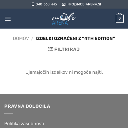
Skoči
040 360 445
INFO@MOBIARENA.SI
na
vsebino
0
DOMOV
/
IZDELKI OZNAČENI Z “4TH EDITION”
FILTRIRAJ
Ujemajočih izdelkov ni mogoče najti.
PRAVNA DOLOČILA
Politika zasebnosti