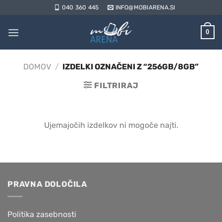
Skoči
040 360 445
INFO@MOBIARENA.SI
na
vsebino
0
DOMOV
/
IZDELKI OZNAČENI Z “256GB/8GB”
FILTRIRAJ
Ujemajočih izdelkov ni mogoče najti.
PRAVNA DOLOČILA
Politika zasebnosti