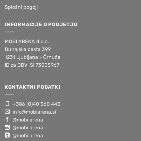
Splošni pogoji
INFORMACIJE O PODJETJU
MOBI ARENA d.o.o.
Dunajska cesta 399,
1231 Ljubljana - Črnuče
ID za DDV: SI 73005967
KONTAKTNI PODATKI
+386 (0)40 360 445
info@mobiarena.si
@mobi.arena
@mobi.arena
@mobi.arena