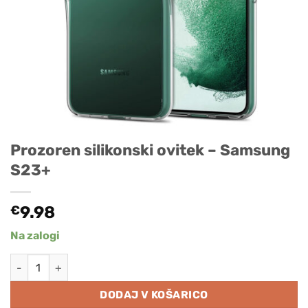
Prozoren silikonski ovitek – Samsung
S23+
€
9.98
Na zalogi
Prozoren silikonski ovitek - Samsung S23+ količina
DODAJ V KOŠARICO