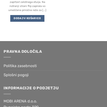
zaprtost celotnega etuija. Na
notranji strani flip zapirala so
umeščene priročne reže za [...]
DODAJ V KOŠARICO
PRAVNA DOLOČILA
Politika zasebnosti
Splošni pogoji
INFORMACIJE O PODJETJU
MOBI ARENA d.o.o.