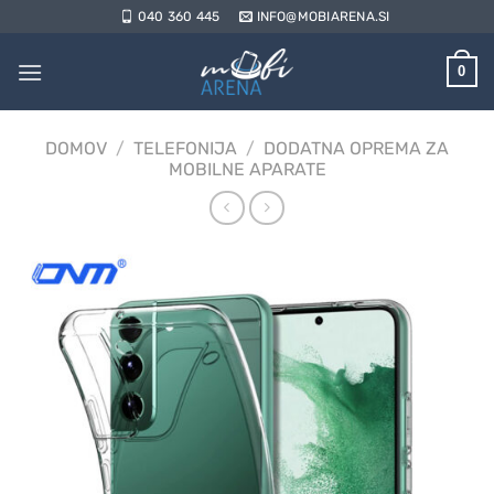
Skoči
040 360 445
INFO@MOBIARENA.SI
na
vsebino
0
DOMOV
/
TELEFONIJA
/
DODATNA OPREMA ZA
MOBILNE APARATE