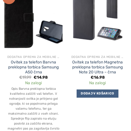
DODATNA OPREMA ZA MOBILNE APARATE
DODATNA OPREMA ZA MOBILNE APARATE
Ovitek za telefon Barvna
Ovitek za telefon Magnetna
preklopna torbica Samsung
preklopna torbica Samsung
A50 črna
Note 20 Ultra – črna
Original
Current
€
19.99
€
14.98
€
16.98
price
price
Na zalogi
Na zalogi
was:
is:
€19.99.
€14.98.
Opis Barvna preklopna torbica
DODAJ V KOŠARICO
kvalitetno zaščiti vaš telefon. V
notranjosti ovitka je pritrjeno gel
ogrodje, ki se popolnoma prilega
vašemu telefonu, ter ga
maksimalno zaščiti z vseh strani.
Sprednje flip zapiralo na etuiju
poskrbi za zaščito ekrana,
magnetni pas pa zagotavlja čvrsto