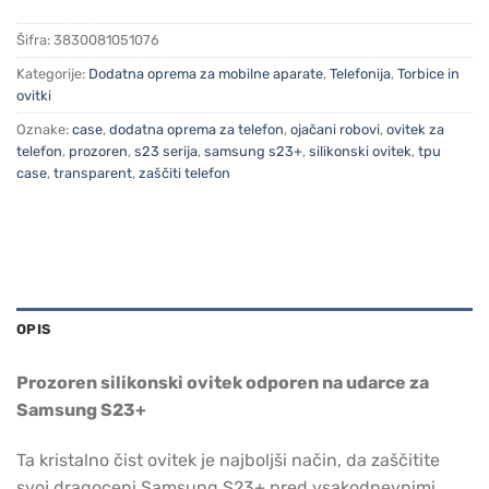
Šifra:
3830081051076
Kategorije:
Dodatna oprema za mobilne aparate
,
Telefonija
,
Torbice in
ovitki
Oznake:
case
,
dodatna oprema za telefon
,
ojačani robovi
,
ovitek za
telefon
,
prozoren
,
s23 serija
,
samsung s23+
,
silikonski ovitek
,
tpu
case
,
transparent
,
zaščiti telefon
OPIS
Prozoren silikonski ovitek odporen na udarce za
Samsung S23+
Ta kristalno čist ovitek je najboljši način, da zaščitite
svoj dragoceni Samsung S23+ pred vsakodnevnimi