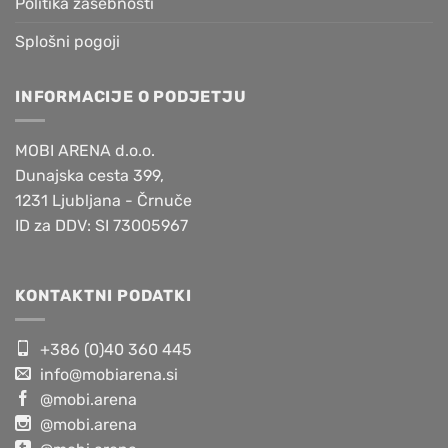
Politika zasebnosti
Splošni pogoji
INFORMACIJE O PODJETJU
MOBI ARENA d.o.o.
Dunajska cesta 399,
1231 Ljubljana - Črnuče
ID za DDV: SI 73005967
KONTAKTNI PODATKI
+386 (0)40 360 445
info@mobiarena.si
@mobi.arena
@mobi.arena