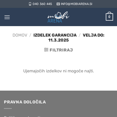
Skoči
040 360 445
INFO@MOBIARENA.SI
na
vsebino
0
DOMOV
/
IZDELEK GARANCIJA
/
VELJA DO:
11.3.2025
FILTRIRAJ
Ujemajočih izdelkov ni mogoče najti.
PRAVNA DOLOČILA