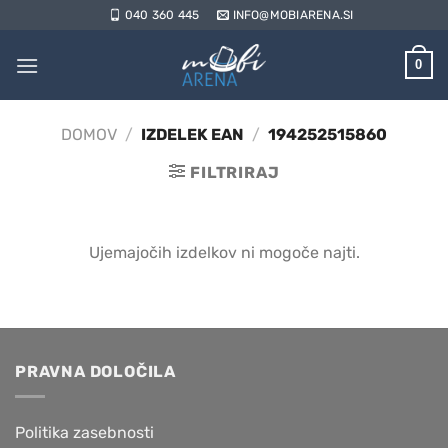
Skoči
040 360 445
INFO@MOBIARENA.SI
na
vsebino
0
DOMOV
/
IZDELEK EAN
/
194252515860
FILTRIRAJ
Ujemajočih izdelkov ni mogoče najti.
PRAVNA DOLOČILA
Politika zasebnosti