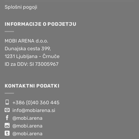
Splošni pogoji
INFORMACIJE O PODJETJU
MOBI ARENA d.o.o.
Dunajska cesta 399,
1231 Ljubljana - Črnuče
ID za DDV: SI 73005967
KONTAKTNI PODATKI
+386 (0)40 360 445
info@mobiarena.si
@mobi.arena
@mobi.arena
@mobi.arena