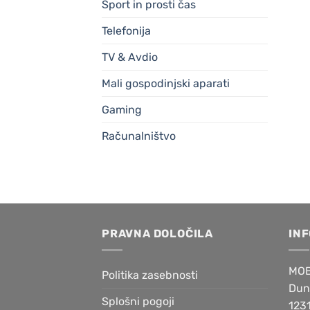
Šport in prosti čas
Telefonija
TV & Avdio
Mali gospodinjski aparati
Gaming
Računalništvo
PRAVNA DOLOČILA
IN
MOB
Politika zasebnosti
Dun
Splošni pogoji
1231