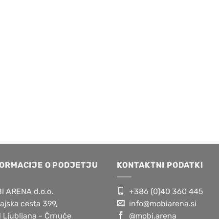
FORMACIJE O PODJETJU
KONTAKTNI PODATKI
I ARENA d.o.o.
+386 (0)40 360 445
ajska cesta 399,
info@mobiarena.si
 Ljubljana - Črnuče
@mobi.arena