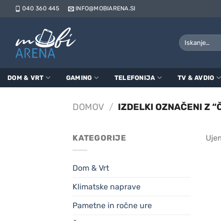
Skoči
040 360 445
INFO@MOBIARENA.SI
na
vsebino
Išči:
DOM & VRT
GAMING
TELEFONIJA
TV & AVDIO
DOMOV
/
IZDELKI OZNAČENI Z 
KATEGORIJE
Ujem
Dom & Vrt
Klimatske naprave
Pametne in ročne ure