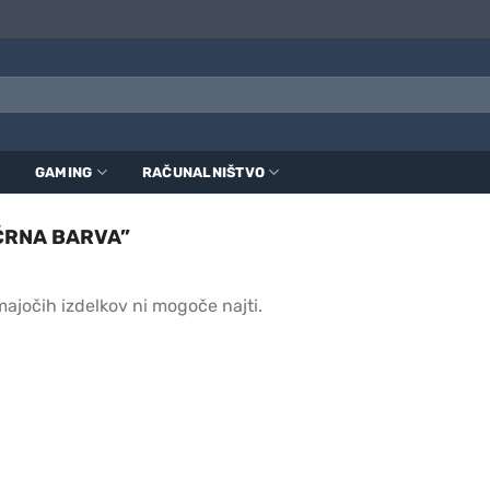
GAMING
RAČUNALNIŠTVO
“ČRNA BARVA”
ajočih izdelkov ni mogoče najti.